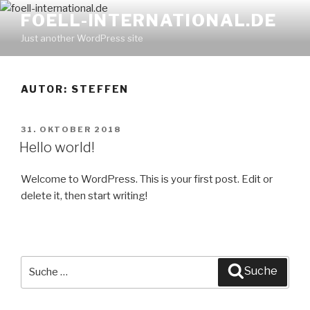
Zum
FOELL-INTERNATIONAL.DE
Inhalt
Just another WordPress site
springen
AUTOR:
STEFFEN
VERÖFFENTLICHT
31. OKTOBER 2018
AM
Hello world!
Welcome to WordPress. This is your first post. Edit or
delete it, then start writing!
Suche
Suche
nach: